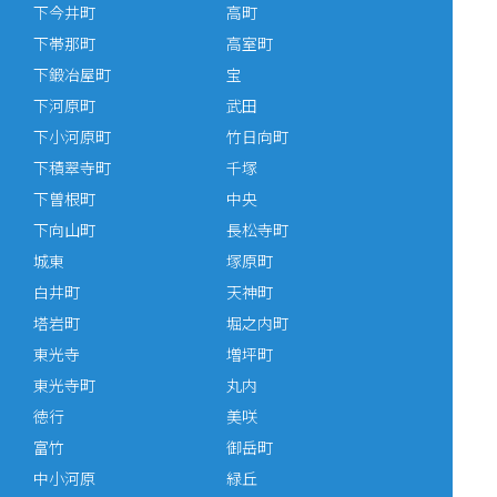
下今井町
高町
下帯那町
高室町
下鍛冶屋町
宝
下河原町
武田
下小河原町
竹日向町
下積翠寺町
千塚
下曽根町
中央
下向山町
長松寺町
城東
塚原町
白井町
天神町
塔岩町
堀之内町
東光寺
増坪町
東光寺町
丸内
徳行
美咲
富竹
御岳町
中小河原
緑丘