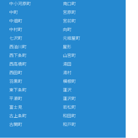
中小河原町
南口町
中町
宮原町
中畑町
宮前町
中村町
向町
七沢町
元紺屋町
西油川町
屋形
西下条町
山宮町
西高橋町
湯田
西田町
湯村
羽黒町
横根町
東下条町
蓬沢
平瀬町
蓬沢町
富士見
若松町
古上条町
和田町
古関町
和戸町