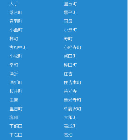
大手
国玉町
落合町
黒平町
音羽町
国母
小曲町
小瀬町
梯町
寿町
古府中町
心経寺町
小松町
新田町
幸町
砂田町
酒折
住吉
酒折町
住吉本町
桜井町
善光寺
里吉
善光寺町
里吉町
草鹿沢町
塩部
大和町
下飯田
高成町
下石田
高畑