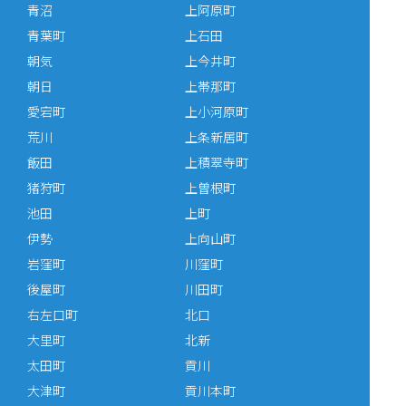
青沼
上阿原町
青葉町
上石田
朝気
上今井町
朝日
上帯那町
愛宕町
上小河原町
荒川
上条新居町
飯田
上積翠寺町
猪狩町
上曽根町
池田
上町
伊勢
上向山町
岩窪町
川窪町
後屋町
川田町
右左口町
北口
大里町
北新
太田町
貢川
大津町
貢川本町