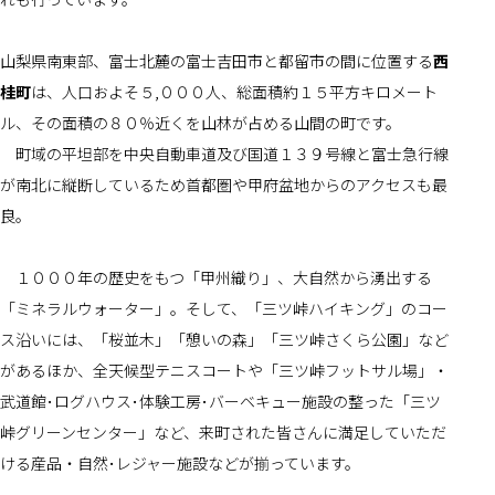
山梨県南東部、富士北麓の富士吉田市と都留市の間に位置する
西
桂町
は、人口およそ５,０００人、総面積約１５平方キロメート
ル、その面積の８０％近くを山林が占める山間の町です。
　町域の平坦部を中央自動車道及び国道１３９号線と富士急行線
が南北に縦断しているため首都圏や甲府盆地からのアクセスも最
良。
　１０００年の歴史をもつ「甲州織り」、大自然から湧出する
「ミネラルウォーター」。そして、「三ツ峠ハイキング」のコー
ス沿いには、「桜並木」「憩いの森」「三ツ峠さくら公園」など
があるほか、全天候型テニスコートや「三ツ峠フットサル場」・
武道館･ログハウス･体験工房･バーベキュー施設の整った「三ツ
峠グリーンセンター」など、来町された皆さんに満足していただ
ける産品・自然･レジャー施設などが揃っています。