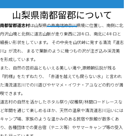
山梨県南都留郡について
南都留郡道志村
は山梨県の東南端神奈川県境に位置し、南側に北
丹沢山塊と北側に道志山脈が走り東西に28キロ、南北に4キロと
細長い形状をしています。 その中央を山伏峠に発する清流『道志
川』が流れ、 まるで葉脈のように幾つもの沢が注ぎ込み渓流美
を形成しています。
また、自然の芸術品ともいえる美しい滝や,源頼朝伝説が残る
『的様』をたずねたり、「赤道を越えても腐らない水」と言われ
た清流道志川での川遊びやヤマメ・イワナ・アユなどの釣りが満
喫できます。
道志村の自然を活かしたホタル祭り/収穫祭/林間ロードレースな
ど年間を通じて楽しめるほか、天然の温泉や清流道志川沿いには
キャンプ場、家族のような温かみのある民宿や旅館が数多くあ
り、各種団体での夏合宿（テニス等）やサマーキャンプ等の受入
れも行っています。