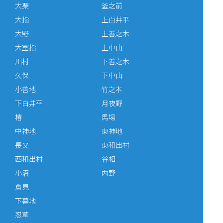
大栗
釜之前
大指
上白井平
大野
上善之木
大室指
上中山
川村
下善之木
久保
下中山
小善地
竹之本
下白井平
月夜野
椿
馬場
中神地
東神地
長又
東和出村
西和出村
谷相
小沼
内野
倉見
下暮地
忍草