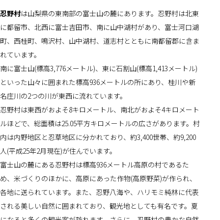
忍野村
は山梨県の東南部の富士山の麓にあります。忍野村は北東
に都留市、北西に富士吉田市、南に山中湖村があり、富士河口湖
町、西桂町、鳴沢村、山中湖村、道志村とともに南都留郡に含ま
れています。
南に富士山(標高3,776メートル)、東に石割山(標高1,413メートル)
といった山々に囲まれた標高936メートルの所にあり、桂川や新
名庄川の2つの川が東西に流れています。
忍野村は東西がおよそ8キロメートル、南北がおよそ4キロメート
ルほどで、総面積は25.05平方キロメートルの広さがあります。村
内は内野地区と忍草地区に分かれており、約3,400世帯、約9,200
人(平成25年2月現在)が住んでいます。
富士山の麓にある忍野村は標高936メートル高原の村であるた
め、米づくりのほかに、高原にあった作物(高原野菜)が作られ、
各地に送られています。また、忍野八海や、ハリモミ純林に代表
される美しい自然に囲まれており、観光地としても有名です。夏
になると多くの観光客が訪れます。さらに、忍野村の豊かな自然