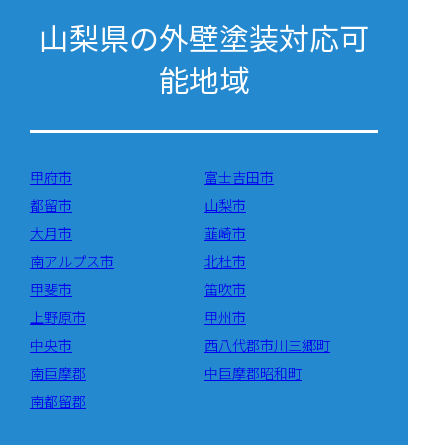
山梨県の外壁塗装対応可
能地域
甲府市
富士吉田市
都留市
山梨市
大月市
韮崎市
南アルプス市
北杜市
甲斐市
笛吹市
上野原市
甲州市
中央市
西八代郡市川三郷町
南巨摩郡
中巨摩郡昭和町
南都留郡