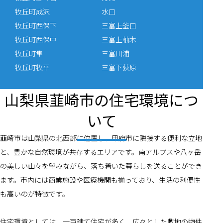
牧丘町成沢
水口
牧丘町西保下
三富上釜口
牧丘町西保中
三富上柚木
牧丘町隼
三富川浦
牧丘町牧平
三富下荻原
山梨県韮崎市の住宅環境につ
いて
韮崎市は山梨県の北西部に位置し、甲府市に隣接する便利な立地
と、豊かな自然環境が共存するエリアです。南アルプスや八ヶ岳
の美しい山々を望みながら、落ち着いた暮らしを送ることができ
ます。市内には商業施設や医療機関も揃っており、生活の利便性
も高いのが特徴です。
住宅環境としては、一戸建て住宅が多く、広々とした敷地の物件