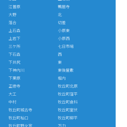
江曽原
鴨居寺
大野
北
落合
切差
上石森
小原東
上岩下
小原西
三ケ所
七日市場
下石森
西
下井尻
東
下神内川
東後屋敷
下栗原
堀内
正徳寺
牧丘町北原
大工
牧丘町窪平
中村
牧丘町倉科
牧丘町城古寺
牧丘町室伏
牧丘町杣口
牧丘町柳平
牧丘町野々宮
万力