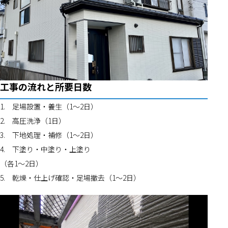
工事の流れと所要日数
1.	足場設置・養生（1〜2日）
2.	高圧洗浄（1日）
3.	下地処理・補修（1〜2日）
4.	下塗り・中塗り・上塗り
（各1〜2日）
5.	乾燥・仕上げ確認・足場撤去（1〜2日）