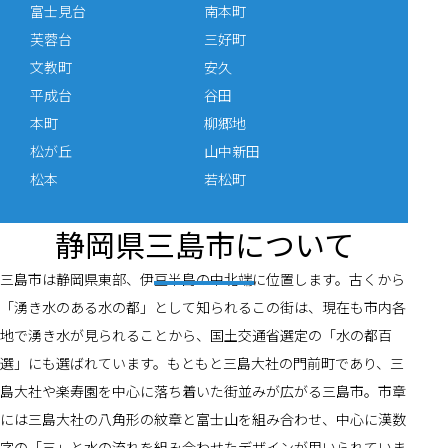
富士見台
南本町
芙蓉台
三好町
文教町
安久
平成台
谷田
本町
柳郷地
松が丘
山中新田
松本
若松町
静岡県三島市について
三島市は静岡県東部、伊豆半島の中北端に位置します。古くから
「湧き水のある水の都」として知られるこの街は、現在も市内各
地で湧き水が見られることから、国土交通省選定の「水の都百
選」にも選ばれています。もともと三島大社の門前町であり、三
島大社や楽寿園を中心に落ち着いた街並みが広がる三島市。市章
には三島大社の八角形の紋章と富士山を組み合わせ、中心に漢数
字の「三」と水の流れを組み合わせたデザインが用いられていま