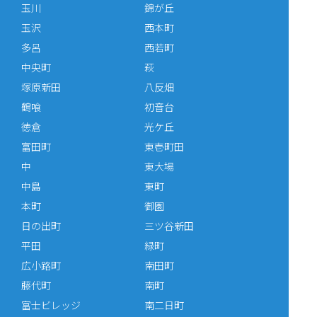
玉川
錦が丘
玉沢
西本町
多呂
西若町
中央町
萩
塚原新田
八反畑
鶴喰
初音台
徳倉
光ケ丘
富田町
東壱町田
中
東大場
中島
東町
本町
御園
日の出町
三ツ谷新田
平田
緑町
広小路町
南田町
藤代町
南町
富士ビレッジ
南二日町