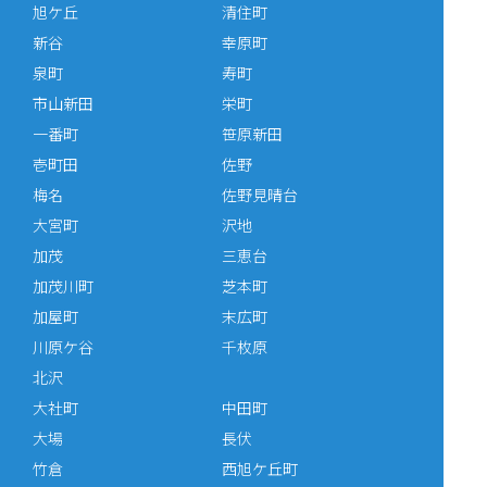
旭ケ丘
清住町
新谷
幸原町
泉町
寿町
市山新田
栄町
一番町
笹原新田
壱町田
佐野
梅名
佐野見晴台
大宮町
沢地
加茂
三恵台
加茂川町
芝本町
加屋町
末広町
川原ケ谷
千枚原
北沢
大社町
中田町
大場
長伏
竹倉
西旭ケ丘町