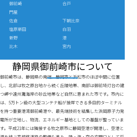
御前崎
合戸
門屋
佐倉
下朝比奈
塩原新田
白羽
新野
港
比木
宮内
静岡県御前崎市について
御前崎市は、静岡県の南端、静岡市と浜松市のほぼ中間に位置
し、北部は牧之原台地から続く丘陵地帯、南部は御前埼灯台の建
つ岬や遠州灘海岸の砂丘地帯など自然に恵まれた市です。市内に
は、5万トン級の大型コンテナ船が接岸できる多目的ターミナル
を持つ重要港湾御前崎港や、最先端技術を結集した浜岡原子力発
電所が立地し、物流、エネルギー基地としての基盤が整っていま
す。平成21年には隣接する牧之原市に静岡空港が開港し、空港と
港を結ぶ高規格道路の整備も進み、陸・海・空の玄関口として将