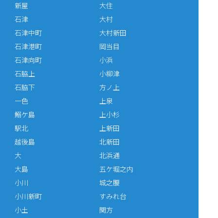
新屋
大住
石津
大村
石津中町
大村新田
石津港町
岡当目
石津向町
小浜
石脇上
小柳津
石脇下
方ノ上
一色
上泉
鰯ケ島
上小杉
駅北
上新田
越後島
北新田
大
北浜通
大島
五ケ堀之内
小川
城之腰
小川新町
すみれ台
小土
関方