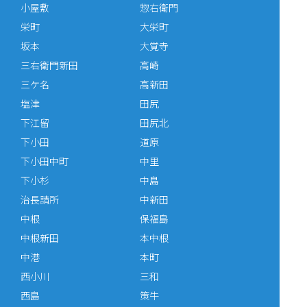
小屋敷
惣右衛門
栄町
大栄町
坂本
大覚寺
三右衛門新田
高崎
三ケ名
高新田
塩津
田尻
下江留
田尻北
下小田
道原
下小田中町
中里
下小杉
中島
治長請所
中新田
中根
保福島
中根新田
本中根
中港
本町
西小川
三和
西島
策牛