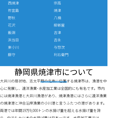
西焼津
宗高
祢宜島
焼津
野秋
八楠
花沢
柳新屋
飯淵
吉津
浜当目
吉永
東小川
与惣次
藤守
利右衛門
静岡県焼津市について
大井川の扇状地、志太平野の北東に位置する焼津市は、漁港を中
心に発展し、遠洋漁業･水産加工業は全国的にも有名です。市内
には焼津漁港と大井川漁港があり、焼津漁港にはさらに遠洋漁業
の焼津港と沖合沿岸漁業の小川港と言うふたつの港があります。
両港では年間19万9,000トンの水揚げ量を超える水揚げ量を誇
り、中でもカツオの水揚げ量は日本一です。水産加工業では、