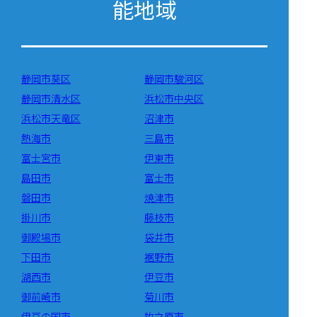
能地域
静岡市葵区
静岡市駿河区
静岡市清水区
浜松市中央区
浜松市天竜区
沼津市
熱海市
三島市
富士宮市
伊東市
島田市
富士市
磐田市
焼津市
掛川市
藤枝市
御殿場市
袋井市
下田市
裾野市
湖西市
伊豆市
御前崎市
菊川市
伊豆の国市
牧之原市