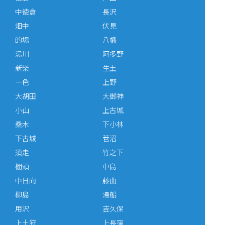
中徳倉
長沢
畑中
伏見
的場
八幡
湯川
阿多野
新柴
生土
一色
上野
大胡田
大御神
小山
上古城
桑木
下小林
下古城
菅沼
須走
竹之下
棚頭
中島
中日向
藤曲
柳島
湯船
用沢
吉久保
上土狩
上長窪