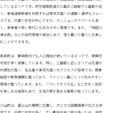
しているエリアです。伊豆箱根鉄道の三島広小路駅や三島駅が近
く、東海道新幹線を利用すれば東京方面への通勤・通学もスムー
ズです。戸建て住宅が中心ですが、マンションやアパートも多
く、単身者や若い世代にも住みやすい環境です。また、「柿田川
湧水群」などの自然環境が身近にあり、落ち着いた暮らしを楽し
むことができます。
長泉町は、静岡県内でも人口増加が続いているエリアで、新興住
宅地が多く発展しています。特に、三島駅に近いエリアは交通の
利便性が高く、名古屋や東京方面へのアクセスが容易です。商業
施設や教育機関も整っており、ファミリー層にとって住みやすい
環境が整っています。また、「クレマチスの丘」など文化・芸術
を楽しめる施設もあり、生活の質を高める要素が揃っています。
小山町は、富士山の裾野に位置し、のどかな田園風景が広がる地
域です。戸建て住宅が多く、広い敷地を持つ家が多いため、自然