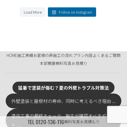
Load More
Follow on Instagram
HOME
施工実績
お客様の声
施工の流れ
プラン内容
よくあるご質問
本部概要
無料写真お見積り
猛暑で塗装が傷む？夏の外壁トラブル対策法
外壁塗装と屋根材の寿命、同時に考えるべき理由 ...
塗装工事の最終チェック、施主が確認すべきポイン
TEL
0120-136-116
無料写真お見積もり
ト ...