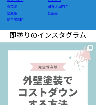
賀茂郡
田方郡函南町
駿東郡
榛原郡
周智郡森町
即塗りのインスタグラム
✨ 賢いお金の使い方！外壁塗装でコストダウンする方法 🏠
...