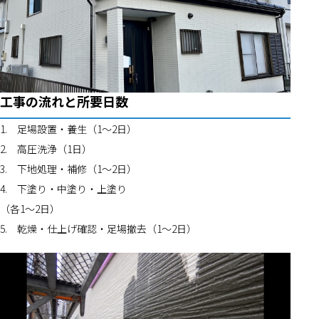
工事の流れと所要日数
1.	足場設置・養生（1〜2日）
2.	高圧洗浄（1日）
3.	下地処理・補修（1〜2日）
4.	下塗り・中塗り・上塗り
（各1〜2日）
5.	乾燥・仕上げ確認・足場撤去（1〜2日）