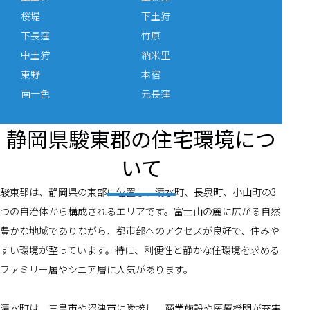
桜堤
下土狩
下長窪
竹原
中土狩
納米里
東野
本宿
南一色
元長窪
静岡県駿東郡の住宅環境につ
いて
駿東郡は、静岡県の東部に位置し、清水町、長泉町、小山町の3
つの自治体から構成されるエリアです。富士山の麓に広がる自然
豊かな地域でありながら、都市部へのアクセスが良好で、住みや
すい環境が整っています。特に、利便性と静かな住環境を求める
ファミリー層やシニア層に人気があります。
清水町は、三島市や沼津市に隣接し、商業施設や医療機関が充実